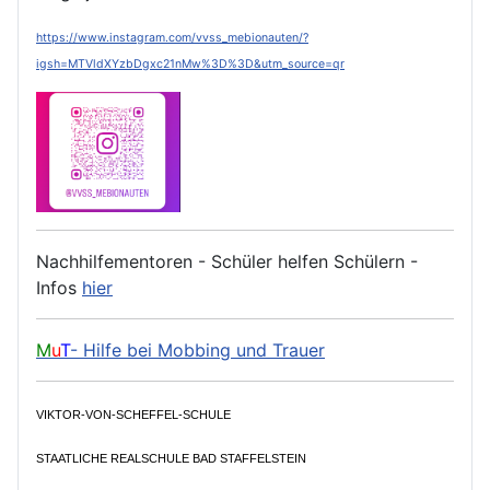
https://www.instagram.com/vvss_mebionauten/?
igsh=MTVldXYzbDgxc21nMw%3D%3D&utm_source=qr
Nachhilfementoren - Schüler helfen Schülern -
Infos
hier
M
u
T
- Hilfe bei Mobbing und Trauer
VIKTOR-VON-SCHEFFEL-SCHULE
STAATLICHE REALSCHULE BAD STAFFELSTEIN