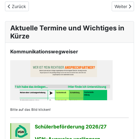
Vorheriger Beitrag: SMV - Summer is coming ...
Nächster Be
Zurück
Weiter
Aktuelle Termine und Wichtiges in
Kürze
Kommunikationswegweiser
Bitte auf das Bild klicken!
Schülerbeförderung 2026/27